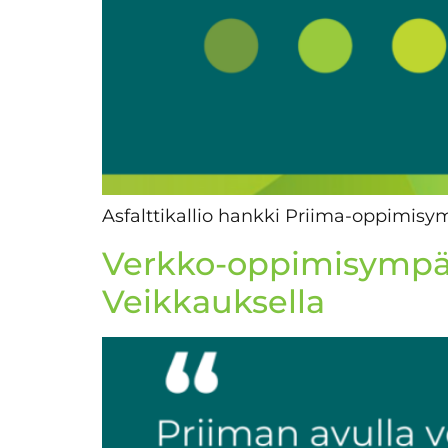
Asfalttikallio hankki Priima-oppimis
Verkko-oppimisympär
Veikkauksella