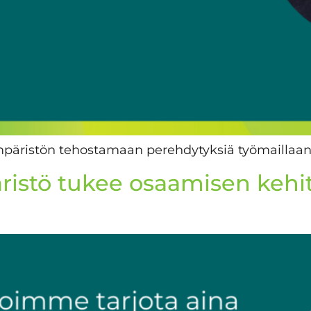
ympäristön tehostamaan perehdytyksiä työmailla
istö tukee osaamisen kehi