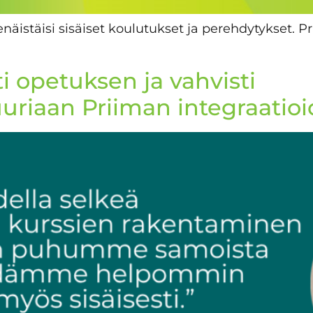
htenäistäisi sisäiset koulutukset ja perehdytykset.
 opetuksen ja vahvisti
uuriaan Priiman integraatio