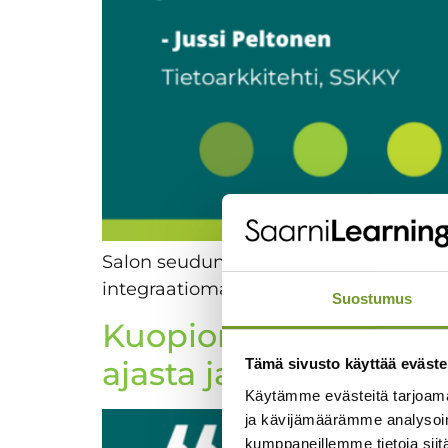
Salon seudun koulutuskuntayhtymä vali
integraatiomahdollisuuksien vuoksi.
Suostumus
Kuopion kaupunki keh
ajasta ja paikasta ri
Tämä sivusto käyttää eväste
Käytämme evästeitä tarjoama
ja kävijämäärämme analysoim
kumppaneillemme tietoja siitä