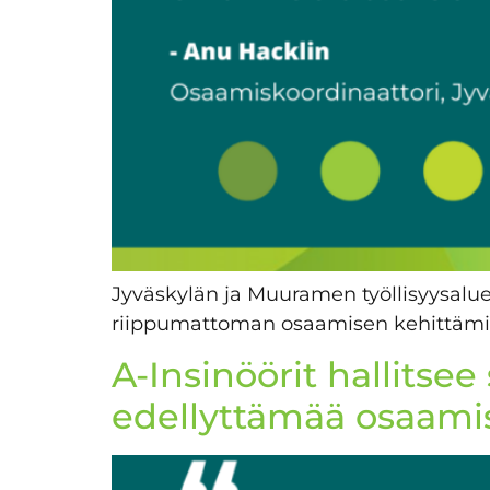
Jyväskylän ja Muuramen työllisyysalue
riippumattoman osaamisen kehittämis
A-Insinöörit hallitsee 
edellyttämää osaamis