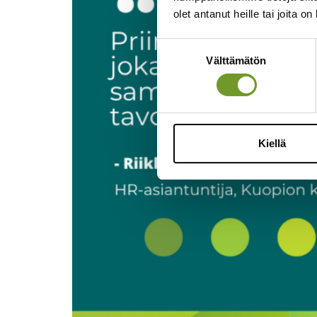
olet antanut heille tai joita o
Suostumuksen
Välttämätön
valinta
Kiellä