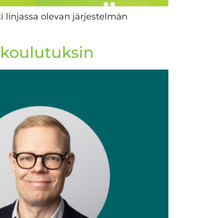
ti linjassa olevan järjestelmän
okoulutuksin