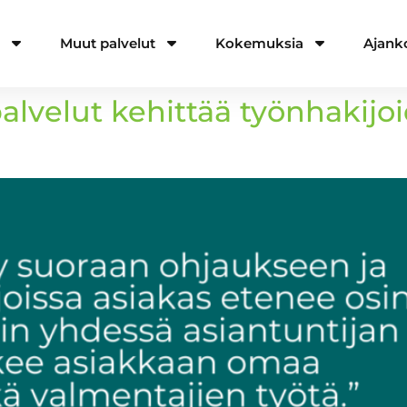
a
Muut palvelut
Kokemuksia
Ajank
palvelut kehittää työnhakij