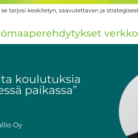
 se tarjosi keskitetyn, saavutettavan ja strategises
a työmaaperehdytykset verkk