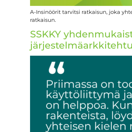
A-Insinöörit tarvitsi ratkaisun, joka y
ratkaisun.
SSKKY yhdenmukaisti
järjestelmäarkkiteht