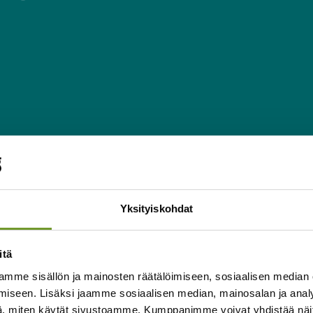
tsi Priima oppimisympäristön ensisijaisesti selke
Yksityiskohdat
ittää henkilöstönsä osaami
ippumatta
itä
mme sisällön ja mainosten räätälöimiseen, sosiaalisen median
iseen. Lisäksi jaamme sosiaalisen median, mainosalan ja analy
, miten käytät sivustoamme. Kumppanimme voivat yhdistää näitä t