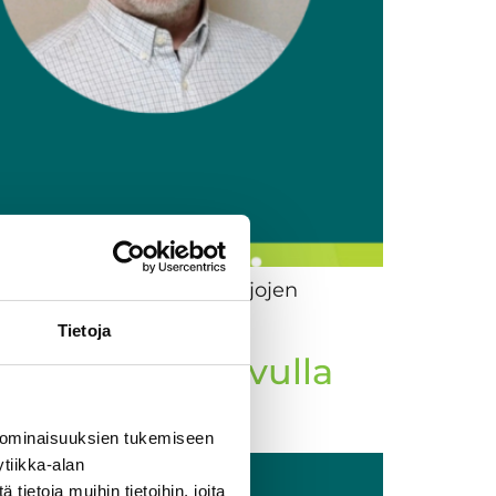
än käyttöliittymän ja laajojen
Tietoja
sta Priiman avulla
 ominaisuuksien tukemiseen
tiikka-alan
ietoja muihin tietoihin, joita