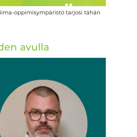
 Priima-oppimisympäristö tarjosi tähän
iden avulla