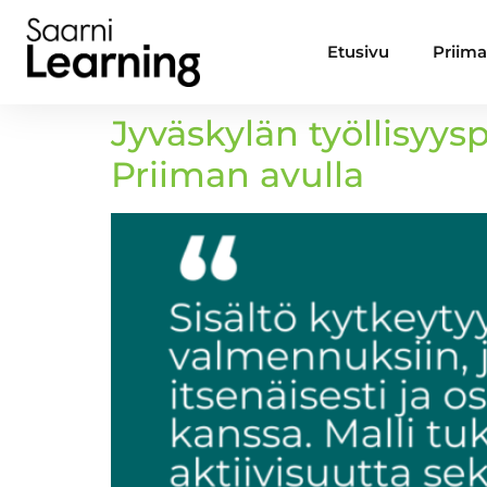
Etusivu
Priim
Jyväskylän työllisyys
Priiman avulla