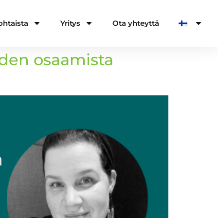
ohtaista
Yritys
Ota yhteyttä
oiden osaamista