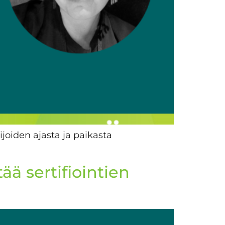
joiden ajasta ja paikasta
tää sertifiointien