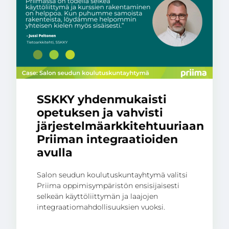
SSKKY yhdenmukaisti
opetuksen ja vahvisti
järjestelmäarkkitehtuuriaan
Priiman integraatioiden
avulla
Salon seudun koulutuskuntayhtymä valitsi
Priima oppimisympäristön ensisijaisesti
selkeän käyttöliittymän ja laajojen
integraatiomahdollisuuksien vuoksi.