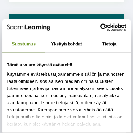
Suostumus
Yksityiskohdat
Tietoja
Tämä sivusto käyttää evästeitä
Käytämme evästeitä tarjoamamme sisällön ja mainosten
räätälöimiseen, sosiaalisen median ominaisuuksien
Kuopion kaupunki
tukemiseen ja kävijämäärämme analysoimiseen. Lisäksi
kehittää henkilöstönsä
jaamme sosiaalisen median, mainosalan ja analytiikka-
osaamista Priiman avulla
alan kumppaneillemme tietoja siitä, miten käytät
ajasta ja paikasta
sivustoamme. Kumppanimme voivat yhdistää näitä
riippumatta
tietoja muihin tietoihin, joita olet antanut heille tai joita on
kerätty, kun olet käyttänyt heidän palvelujaan.
Kuopion kaupunki valitsi Priiman, sillä se