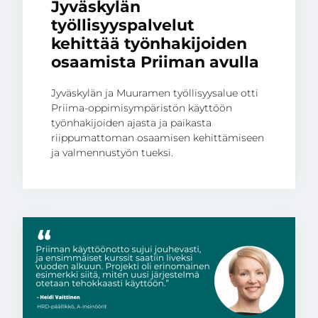
Jyväskylän
työllisyyspalvelut
kehittää työnhakijoiden
osaamista Priiman avulla
Jyväskylän ja Muuramen työllisyysalue otti
Priima-oppimisympäristön käyttöön
työnhakijoiden ajasta ja paikasta
riippumattoman osaamisen kehittämiseen
ja valmennustyön tueksi.