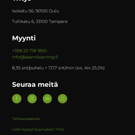
Isokatu 56, 90100 Oulu
Tullikatu 6, 33100 Tampere
Myynti
+358 20 718 1850
info@saarnilearning.fi
8,35 snt/puhelu + 17,17 snt/min (sis. Alv 25,5%)
Seuraa meitä
Tietosuojaseloste
Usein kysytyt kysymykset / FAQ