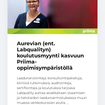
Aurevian (ent.
Labqualityn)
koulutusmyynti kasvuun
Priima-
oppimisympäristöllä
Laadunarviointeja, konsultointipalveluja,
kliinisiä tutkimuksia, auditointeja,
sertifiointeja ja koulutuksia tarjoava
Labquality auttaa asiakkaitaan osaamisen
ja tietotaidon laadunvarmistuksessa muun
muassa verkkokurssien avulla. ...