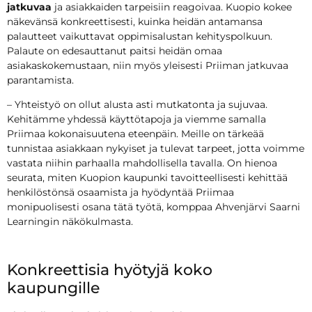
jatkuvaa
ja asiakkaiden tarpeisiin reagoivaa. Kuopio kokee
näkevänsä konkreettisesti, kuinka heidän antamansa
palautteet vaikuttavat oppimisalustan kehityspolkuun.
Palaute on edesauttanut paitsi heidän omaa
asiakaskokemustaan, niin myös yleisesti Priiman jatkuvaa
parantamista.
– Yhteistyö on ollut alusta asti mutkatonta ja sujuvaa.
Kehitämme yhdessä käyttötapoja ja viemme samalla
Priimaa kokonaisuutena eteenpäin. Meille on tärkeää
tunnistaa asiakkaan nykyiset ja tulevat tarpeet, jotta voimme
vastata niihin parhaalla mahdollisella tavalla. On hienoa
seurata, miten Kuopion kaupunki tavoitteellisesti kehittää
henkilöstönsä osaamista ja hyödyntää Priimaa
monipuolisesti osana tätä työtä, komppaa Ahvenjärvi Saarni
Learningin näkökulmasta.
Konkreettisia hyötyjä koko
kaupungille