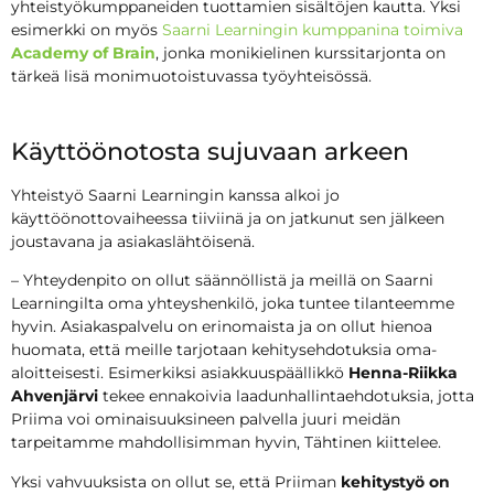
yhteistyökumppaneiden tuottamien sisältöjen kautta. Yksi
esimerkki on myös
Saarni Learningin kumppanina toimiva
Academy of Brain
, jonka monikielinen kurssitarjonta on
tärkeä lisä monimuotoistuvassa työyhteisössä.
Käyttöönotosta sujuvaan arkeen
Yhteistyö Saarni Learningin kanssa alkoi jo
käyttöönottovaiheessa tiiviinä ja on jatkunut sen jälkeen
joustavana ja asiakaslähtöisenä.
– Yhteydenpito on ollut säännöllistä ja meillä on Saarni
Learningilta oma yhteyshenkilö, joka tuntee tilanteemme
hyvin. Asiakaspalvelu on erinomaista ja on ollut hienoa
huomata, että meille tarjotaan kehitysehdotuksia oma-
aloitteisesti. Esimerkiksi asiakkuuspäällikkö
Henna-Riikka
Ahvenjärvi
tekee ennakoivia laadunhallintaehdotuksia, jotta
Priima voi ominaisuuksineen palvella juuri meidän
tarpeitamme mahdollisimman hyvin, Tähtinen kiittelee.
Yksi vahvuuksista on ollut se, että Priiman
kehitystyö on