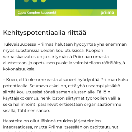
Kehityspotentiaalia riittää
Tulevaisuudessa Priimaa halutaan hyödyntää yhä enemmän
myös substanssialueiden koulutuksissa. Kuopion
varhaiskasvatus on jo siirtymässä Priimaan omasta
alustastaan, ja opetuksen puolella valmistellaan räätälöityjä
kokonaisuuksia.
– Koen, että olemme vasta alkaneet hyödyntää Priiman koko
potentiaalia. Seuraava askel on, että yhä useampi yksikkö
siirtää koulutussisältönsä saman alustan alle. Tällöin
käyttäjäkokemus, henkilöstön siirtymät työroolien välillä
sekä hallinnointi paranevat entisestään organisaatiomme
sisällä, Tähtinen sanoo.
Haasteita on ollut lähinnä muiden järjestelmien
integraatiossa, mutta Priima itsessään on osoittautunut