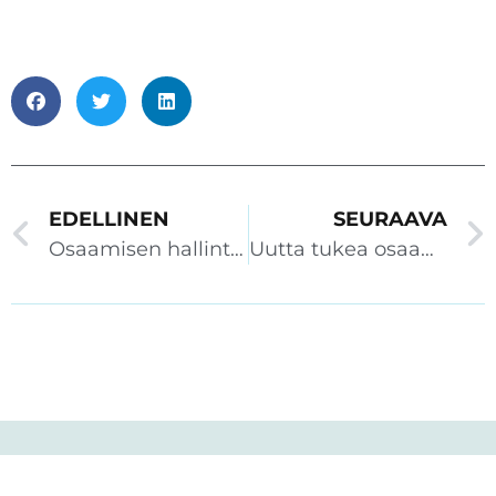
EDELLINEN
SEURAAVA
Osaamisen hallinta osana teollisuusalan menestystä
Uutta tukea osaamisen johtamiseen – Silta ja Saarni Learning yhdistävät voimansa
Lisää lukemista