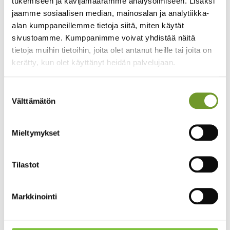
tukemiseen ja kävijämäärämme analysoimiseen. Lisäksi
Tukee kaupungin strategiaa ja kehittää osaamista
jaamme sosiaalisen median, mainosalan ja analytiikka-
pitkäjänteisesti
alan kumppaneillemme tietoja siitä, miten käytät
Lue lisää, miksi Kuopio valitsi Priiman, miten
sivustoamme. Kumppanimme voivat yhdistää näitä
oppimisympäristö on otettu käyttöön ja millaisia
tietoja muihin tietoihin, joita olet antanut heille tai joita on
konkreettisia hyötyjä se on tuonut koko organisaatiolle.
kerätty, kun olet käyttänyt heidän palvelujaan.
Suostumuksen
Välttämätön
valinta
Mieltymykset
Tilastot
Kuva: Kuopion Kaupunki/Vicente Serra
Markkinointi
Muutos sai alkunsa