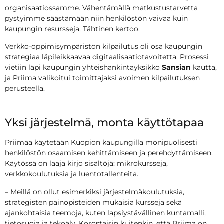
organisaatiossamme. Vähentämällä matkustustarvetta
pystyimme säästämään niin henkilöstön vaivaa kuin
kaupungin resursseja, Tähtinen kertoo.
Verkko-oppimisympäristön kilpailutus oli osa kaupungin
strategiaa läpileikkaavaa digitaalisaatiotavoitetta. Prosessi
vietiin läpi kaupungin yhteishankintayksikkö
Sansian
kautta,
ja Priima valikoitui toimittajaksi avoimen kilpailutuksen
perusteella.
Yksi järjestelmä, monta käyttötapaa
Priimaa käytetään Kuopion kaupungilla monipuolisesti
henkilöstön osaamisen kehittämiseen ja perehdyttämiseen.
Käytössä on laaja kirjo sisältöjä: mikrokursseja,
verkkokoulutuksia ja luentotallenteita.
– Meillä on ollut esimerkiksi järjestelmäkoulutuksia,
strategisten painopisteiden mukaisia kursseja sekä
ajankohtaisia teemoja, kuten lapsiystävällinen kuntamalli,
tietosuoja ja tekoäly. Korostaisin kuitenkin, että Priima on