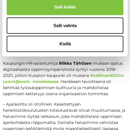
kehittämishankkeesta
Salli kaikki
Kuopion kaupungilla on yli 3 700 työntekijää eri puolilla
laajaa toimialuetta. Valtavan henkilöstömäärän vuoksi
Salli valinta
keskitetty osaamisen kehittäminen vaati organisaatiota
löytämään joustavia ja kustannustehokkaita ratkaisuja.
Priima-oppimisympäristö vastasi tähän tarpeeseen tarjoten
Kiellä
keskitetyn, saavutettavan ja strategisesti linjassa
olevan
järjestelmän oppimiselle.
Kaupungin HR-asiantuntija
Riikka Tähtisen
mukaan ajatus
digitaalisesta oppimisympäristöstä syntyi vuosina 2018–
2020, jolloin Kuopion kaupunki oli mukana
SnellmanEDU:n
Learn@work –hankkeessa
. Hankkeen tavoitteena oli
kehittää työssäoppimisen kulttuuria ja mahdollistaa
oppimisen ketteryys osana organisaation toimintaa.
– Ajankohta oli otollinen. Keskitettyjen
henkilöstökoulutusten toteutustavat olivat muuttumassa, ja
halusimme löytää ratkaisun, joka mahdollistaisi oppimisen
ajankohdasta riippumatta. Samalla halusimme vahvistaa
osaamisen kehittämistä myös maantieteellisesti laajassa