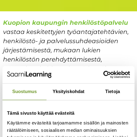
Kuopion kaupungin henkilöstöpalvelu
vastaa keskitettyjen työantajatehtävien,
henkilöstö- ja palvelussuhdeasioiden
järjestämisestä, mukaan lukien
henkilöstön perehdyttämisestä,
osaamisen kehittämisestä ja työkyvyn
tukemisesta.
Suostumus
Yksityiskohdat
Tietoja
Priima-oppimisympäristö
tarjoaa heille tähän yhden
keskitetyn alustan, joka:
Tämä sivusto käyttää evästeitä
Helpottaa koulutusten järjestämistä ajasta ja paikasta
riippumatta
Käytämme evästeitä tarjoamamme sisällön ja mainosten
Mahdollistaa sisällön kohdentamisen eri
räätälöimiseen, sosiaalisen median ominaisuuksien
henkilöstöryhmille