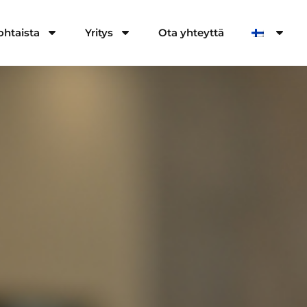
ohtaista
Yritys
Ota yhteyttä