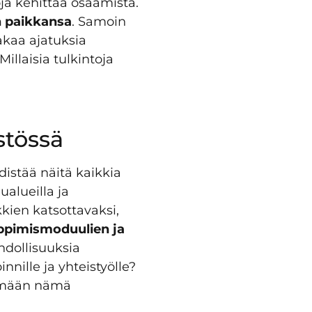
oja kehittää osaamista.
on paikkansa
. Samoin
akaa ajatuksia
llaisia tulkintoja
stössä
istää näitä kaikkia
alueilla ja
kkien katsottavaksi,
ppimismoduulien ja
ahdollisuuksia
nnille ja yhteistyölle?
säämään nämä