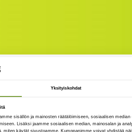
smäoppimista vai sirpaleisi
a?
Yksityiskohdat
äsittelee mikro-oppimista tapana kehittä
itä
esitän kriittisiä mietelmiä oppimisen sir
mme sisällön ja mainosten räätälöimiseen, sosiaalisen median
nnäisestä helppoudesta.
Edellisessä blogi
iseen. Lisäksi jaamme sosiaalisen median, mainosalan ja analy
n asemaa organisaation osaamisen kehittä
, miten käytät sivustoamme. Kumppanimme voivat yhdistää näitä t