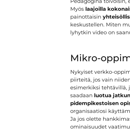
Pedagogina toivoisin, e
Myös
laajoilla kokona
painottaisin
yhteisöll
keskustellen. Miten mu
lyhytkin video on saan
Mikro-oppim
Nykyiset verkko-oppim
piirteitä, jos vain ni
esimerkiksi tehtävillä,
saadaan
luotua jatku
pidempikestoisen opisk
organisaatiosi käyttämä
Ja jos olette hankkima
ominaisuudet vaatimusl