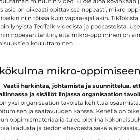
muutaman minuutin video. Ei ole aina kovinkaan j
os asia on oikeasti opittavissa nopeasti, mikro-op
sekin niin töissä kuin vapaa-ajallakin. TikTokista 
moin lyhyistä TedTalk-videoista ja podcasteista. Us
 niin nopeaan tahtiin, että mikro-oppiminen on ai
aisuuksien kouluttaminen
näkökulma mikro-oppimisee
.
Vaatii harkintaa, johtamista ja suunnittelua, e
linnassa ja sisällöt linjassa organisaation tavo
 yksi organisaation tavoista kehittää osaamista, 
loitumisen ja saatavuuden kanssa. Kenellä on oike
un oppimismateriaalia tulee pieninä kokonaisuuks
taa laadusta ja tiedon eheydestä sekä ajantasais