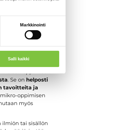
laisia
 osaamisen
alla ja kuten
Markkinointi
Salli kaikki
nikäisen oppimisen
sta
. Se on
helposti
 tavoitteita ja
 mikro-oppimisen
Puhutaan myös
 ilmiön tai sisällön