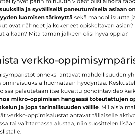
ttei lyhyet parin minuutin videot olisi ainoita tap
isuuksilla ja syvällisellä paneutumisella asiaan 
isyyden luomisen tärkeyttä
sekä mahdollisuutta j
ut ovat nähneet ja kokeneet opiskeltavan asian? Mi
ut aikaan? Mitä tämän jälkeen olisi hyvä oppia?
ista verkko-oppimisympäri
isympäristöt onneksi antavat mahdollisuuden yhd
iden ominaisuuksia huomataan hyödyntää. Keskustelu
 joissa palautetaan itse kuvattu pohdintavideo kai
moa mikro-oppimisen hengessä toteutettujen o
elun ja jopa tarinallisuuden välille
. Millaisia m
t verkko-oppimisalustat antavat tällaiselle aktivoi
ssa tai vaihtamassa alustaa, niin suosittelen li
istalle.