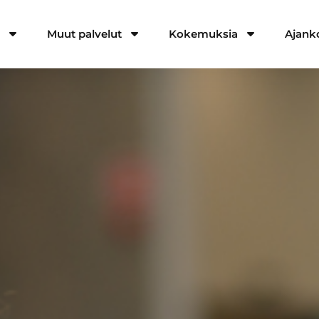
a
Muut palvelut
Kokemuksia
Ajank