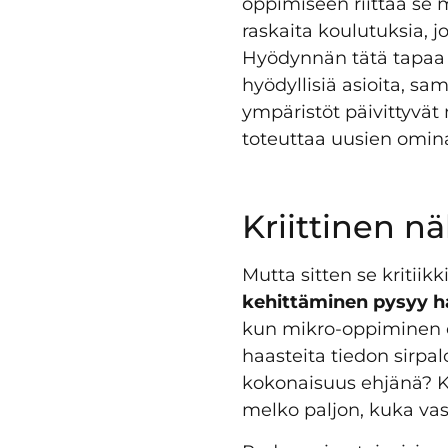
oppimiseen riittää se 
raskaita koulutuksia, j
Hyödynnän tätä tapaa it
hyödyllisiä asioita, sa
ympäristöt päivittyvät
toteuttaa uusien omin
Kriittinen 
Mutta sitten se kritiikki
kehittäminen pysyy hal
kun mikro-oppiminen on
haasteita tiedon sirpa
kokonaisuus ehjänä? K
melko paljon, kuka vas