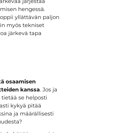
ärkevää järjestää
pimisen hengessä.
oppii yllättävän paljon
ein myös tekniset
noa järkevä tapa
n
ttä osaamisen
itteiden kanssa
. Jos ja
tietää se helposti
asti kykyä pitää
ina ja määrällisesti
uudesta?