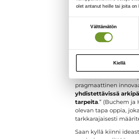
mahdollisia uhkia.
olet antanut heille tai joita o
mahdollisuuksia, mu
Suostumuksen
kehittämistä teh
Välttämätön
valinta
“aina ennenkin on 
Mikro-oppim
Kiellä
Mitä sitten on mikro-
pragmaattinen innovaat
yhdistettävissä arkipäi
tarpeita
.” (Buchem ja
olevan tapa oppia, jok
tarkkarajaisesti määrit
Saan kyllä kiinni ideast