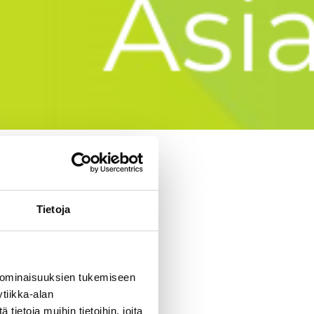
a
Tietoja
ä organisaation
paleisuudesta,
 ominaisuuksien tukemiseen
tekstissäni
tiikka-alan
misessä ja sen
ietoja muihin tietoihin, joita