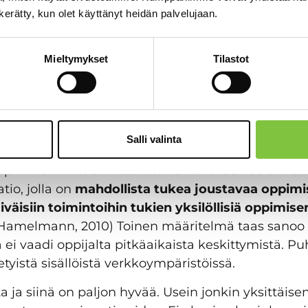
 Mikro-oppimiseen pätee mielestäni saman
n kerätty, kun olet käyttänyt heidän palvelujaan.
tta myös uhkia. Vai voiko olla niin, että
dään enemmän tai vähemmän näppituntum
Mieltymykset
Tilastot
tavattu toimia”
.
isen määritelmä ja hyötyjä
Salli valinta
oppiminen? Yhden määritelmän mukaan se on ”Eli
io, jolla on
mahdollista tukea joustavaa oppimi
väisiin toimintoihin tukien yksilöllisiä oppimisen
 Hamelmann, 2010) Toinen määritelmä taas sanoo
a ei vaadi oppijalta pitkäaikaista keskittymistä. 
etyistä sisällöistä verkkoympäristöissä.
a ja siinä on paljon hyvää. Usein jonkin yksittäisen