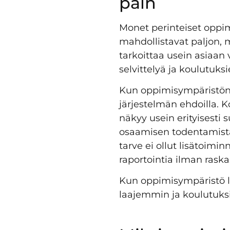
päin
Monet perinteiset oppi
mahdollistavat paljon, 
tarkoittaa usein asiaan 
selvittelyä ja koulutuksi
Kun oppimisympäristön
järjestelmän ehdoilla. 
näkyy usein erityisesti 
osaamisen todentamista
tarve ei ollut lisätoimi
raportointia ilman raskas
Kun oppimisympäristö l
laajemmin ja koulutuksis