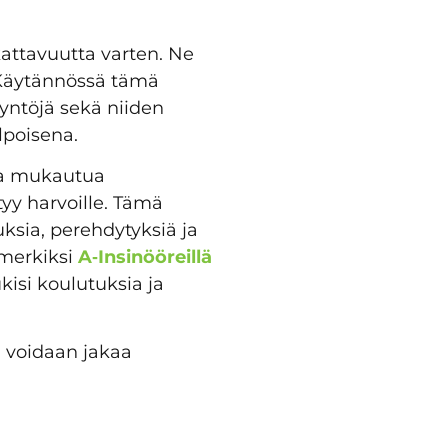
attavuutta varten. Ne
. Käytännössä tämä
yyntöjä sekä niiden
elpoisena.
aa mukautua
yy harvoille. Tämä
uksia, perehdytyksiä ja
imerkiksi
A‑Insinööreillä
kisi koulutuksia ja
 voidaan jakaa