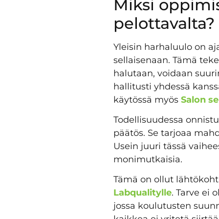
Miksi oppimi
pelottavalta?
Yleisin harhaluulo on aj
sellaisenaan. Tämä teke
halutaan, voidaan suurin
hallitusti yhdessä kans
käytössä myös
Salon s
Todellisuudessa onnist
päätös. Se tarjoaa mahd
Usein juuri tässä vaihe
monimutkaisia.
Tämä on ollut lähtökohta
Labqualitylle
. Tarve ei
jossa koulutusten suunn