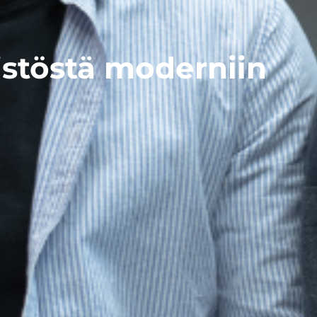
istöstä moderniin