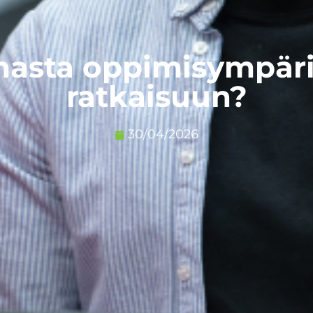
nhasta oppimisympär
ratkaisuun?
30/04/2026