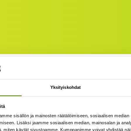
ääset tässä artikkelissa lukemaa
Yksityiskohdat
i tarvitse olla raskas projekti
itä
autuu eri kokoisten organisaatioiden tarpeisiin
mme sisällön ja mainosten räätälöimiseen, sosiaalisen median
iseen. Lisäksi jaamme sosiaalisen median, mainosalan ja analy
miten organisaatiot ovat siirtyneet käyttämään Pr
, miten käytät sivustoamme. Kumppanimme voivat yhdistää näitä t