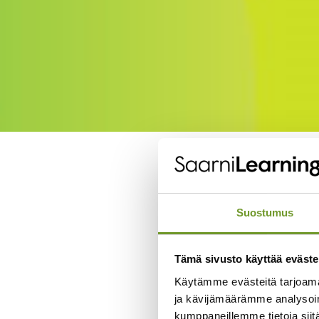
P
Suostumus
Miksi käyttöönoton e
Tämä sivusto käyttää eväste
Kuinka Priima skaal
Käytämme evästeitä tarjoama
ja kävijämäärämme analysoim
Esimerkkejä siitä, 
kumppaneillemme tietoja siitä