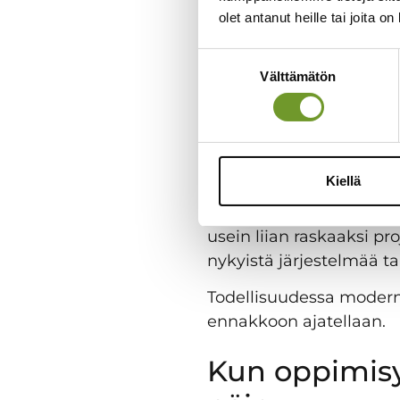
Miten perehdytys, 
olet antanut heille tai joita o
Suostumuksen
Välttämätön
Monessa organisaatioss
valinta
arkea. Sen avulla toteu
Samalla järjestelmästä 
ylläpito vaativat erityis
Kiellä
Kun oppimisympäristön
tukevalta ratkaisulta, 
usein liian raskaaksi p
nykyistä järjestelmää ta
Todellisuudessa moderni
ennakkoon ajatellaan.
Kun oppimisy