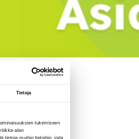
n:
Tietoja
 ominaisuuksien tukemiseen
tiikka-alan
iimaa
ietoja muihin tietoihin, joita