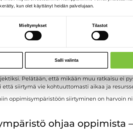
koulutukset ja osaamisen seuranta voidaan keskit
n kerätty, kun olet käyttänyt heidän palvelujaan.
Mieltymykset
Tilastot
a oppimisympäristö on vuosien saatossa kasvanut
tetaan verkkokoulutuksia, perehdytyksiä ja osaam
on kuitenkin usein tullut monimutkainen kokonais
osaamista.
Salli valinta
 hallinta alkaa tuntua enemmän kuormalta kuin
syntyy ajatus muutoksesta. Silti oppimisympäristö
rojektiksi. Pelätään, että mikään muu ratkaisu ei 
i että siirtymä vie kohtuuttomasti aikaa ja resursse
in oppimisympäristöön siirtyminen on harvoin ni
mpäristö ohjaa oppimista – 