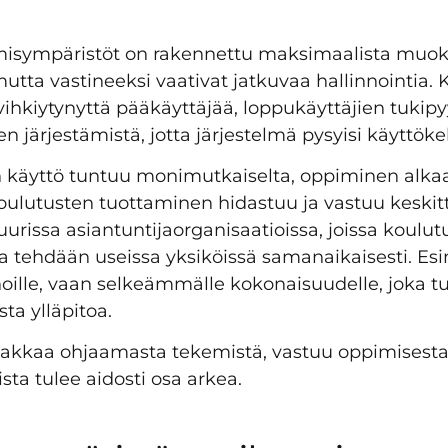
misympäristöt on rakennettu maksimaalista muok
mutta vastineeksi vaativat jatkuvaa hallinnointia
vihkiytynyttä pääkäyttäjää, loppukäyttäjien tukip
en järjestämistä, jotta järjestelmä pysyisi käyttök
 käyttö tuntuu monimutkaiselta, oppiminen alk
Koulutusten tuottaminen hidastuu ja vastuu keskitt
suurissa asiantuntijaorganisaatioissa, joissa koulut
 tehdään useissa yksiköissä samanaikaisesti. Es
nnoille, vaan selkeämmälle kokonaisuudelle, joka tu
ta ylläpitoa.
akkaa ohjaamasta tekemistä, vastuu oppimisesta
ta tulee aidosti osa arkea.