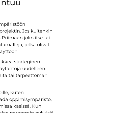
untuu
 ympäristöön
rojektin. Jos kuitenkin
 Priimaan joko itse tai
amalleja, jotka olivat
äyttöön.
ikkea strateginen
käytäntöjä uudelleen.
eita tai tarpeettoman
ille, kuten
saada oppimisympäristö,
omissa käsissä. Kun