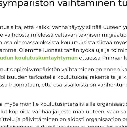
sympäristön vaihtaminen t
atus siitä, että kaikki vanha täytyy siirtää uuteen
e vaihdosta mielessä valtavan teknisen migraatiop
 osa olemassa olevista koulutuksista siirtää myös
samme. Olemme luoneet tähän työkaluja ja toimint
eudun koulutuskuntayhtymän
ottaessa Priiman k
unut oppimisympäristön vaihtaminen on ennen ka
ollisuuden tarkastella koulutuksia, rakenteita ja 
essa huomataan, että osa sisällöistä on vanhentun
 myös monille koulutusintensiivisille organisaatio
 ollut kopioida vanhaa järjestelmää uuteen, vaan 
ittelu ja päivittäminen on aidosti organisaation 