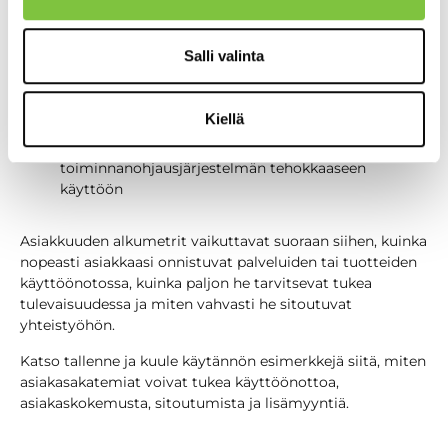
Kuulimme kaksi käytännön esimerkkiä siitä, miten
oppimisympäristöä hyödynnetään asiakaskoulutuksissa:
Salli valinta
Nepton
Akatemia
– asiakkaiden kouluttaminen
työajanhallinnan käyttöönotossa ja jatkuvassa
Kiellä
osaamisen kehittämisess
Likeit
Akatemia – asiakkaiden kouluttaminen
toiminnanohjausjärjestelmän tehokkaaseen
käyttöön
Asiakkuuden alkumetrit vaikuttavat suoraan siihen, kuinka
nopeasti asiakkaasi onnistuvat palveluiden tai tuotteiden
käyttöönotossa, kuinka paljon he tarvitsevat tukea
tulevaisuudessa ja miten vahvasti he sitoutuvat
yhteistyöhön.
Katso tallenne ja kuule käytännön esimerkkejä siitä, miten
asiakasakatemiat voivat tukea käyttöönottoa,
asiakaskokemusta, sitoutumista ja lisämyyntiä.