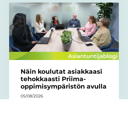
Näin koulutat asiakkaasi
tehokkaasti Priima-
oppimisympäristön avulla
05/08/2026
Monissa organisaatioissa koulutus
perustuu edelleen lähikoulutuksiin.
Kasvavat käyttäjä- ja sisältömäärät tekevät
mallista kuitenkin nopeasti kuormittavan.