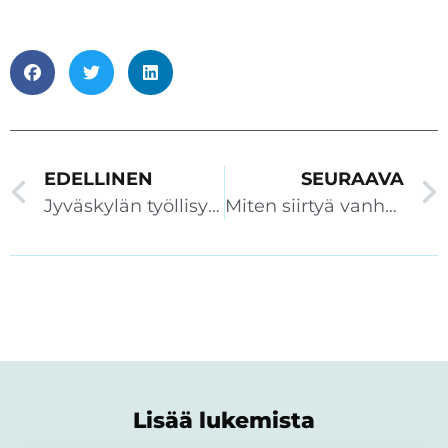
EDELLINEN
SEURAAVA
Jyväskylän työllisyyspalvelut kehittää työnhakijoiden osaamista Priiman avulla
Miten siirtyä vanhasta oppimisympäristöstä moderniin ratkaisuun?
Lisää lukemista