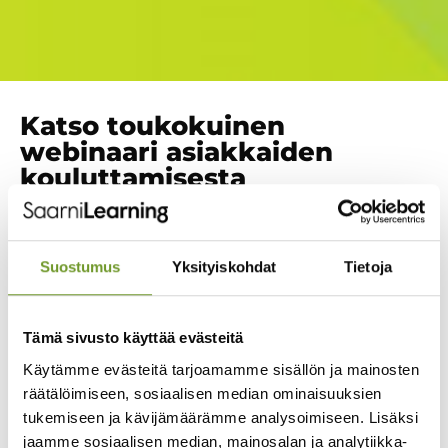
Katso toukokuinen
webinaari asiakkaiden
kouluttamisesta
Asiakkaiden kouluttaminen ei ole enää vain
Suostumus
Yksityiskohdat
Tietoja
tukimateriaaleja, PDF-ohjeita ja satunnaisia
perehdytyspalavereita. Yhä useampi organisaatio haluaa
tarjota asiakkailleen selkeän, skaalautuvan ja
Tämä sivusto käyttää evästeitä
ammattimaisen tavan oppia tuotteiden, palveluiden ja
toimintatapojen käyttöä.
Käytämme evästeitä tarjoamamme sisällön ja mainosten
räätälöimiseen, sosiaalisen median ominaisuuksien
Tässä toukokuussa 2026 järjestämässämme webinaarissa
näytimme, kuinka
Saarni Learning
in Priima-
tukemiseen ja kävijämäärämme analysoimiseen. Lisäksi
oppimisympäristöä voidaan hyödyntää
jaamme sosiaalisen median, mainosalan ja analytiikka-