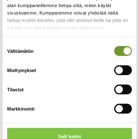
henkilöstökoulutusten lisäksi myös asiakkaiden
alan kumppaneillemme tietoja siitä, miten käytät
kouluttamiseen.
sivustoamme. Kumppanimme voivat yhdistää näitä
tietoja muihin tietoihin, joita olet antanut heille tai joita on
kerätty, kun olet käyttänyt heidän palvelujaan.
Webinaarissa käsiteltiin:
Miten Priima toimii asiakkaiden
Suostumuksen
koulutusympäristönä
Välttämätön
valinta
Millaisille yrityksille asiakasakatemia sopii
Kuinka asiakaskoulutukset voidaan rakentaa helposti
verkkoon
Mieltymykset
Miten koulutuksilla voidaan vähentää tukikuormaa
ja nopeuttaa käyttöönottoa
Kuinka asiakkaiden osaamista ja etenemistä voidaan
Tilastot
seurata
Käytännön esimerkit ohjelmistoyritysten omista
akatemioista
Markkinointi
Case-esimerkit mukana
webinaarissa:
Salli kaikki