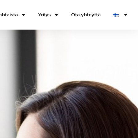
ohtaista
Yritys
Ota yhteyttä