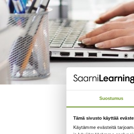
Priima Akatem
Suostumus
Tämä sivusto käyttää eväste
Käytämme evästeitä tarjoama