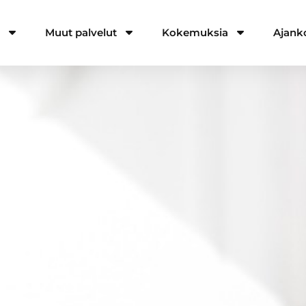
a
Muut palvelut
Kokemuksia
Ajank