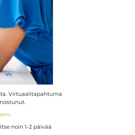
ta. Virtuaalitapahtuma
nnostunut.
veen
.
tse noin 1-2 päivää