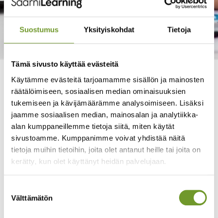
Suostumus
Yksityiskohdat
Tietoja
Tämä sivusto käyttää evästeitä
Priima Academy Live 20.10.2021
Käytämme evästeitä tarjoamamme sisällön ja mainosten
räätälöimiseen, sosiaalisen median ominaisuuksien
tukemiseen ja kävijämäärämme analysoimiseen. Lisäksi
jaamme sosiaalisen median, mainosalan ja analytiikka-
alan kumppaneillemme tietoja siitä, miten käytät
sivustoamme. Kumppanimme voivat yhdistää näitä
tietoja muihin tietoihin, joita olet antanut heille tai joita on
kerätty, kun olet käyttänyt heidän palvelujaan.
Suostumuksen
Välttämätön
valinta