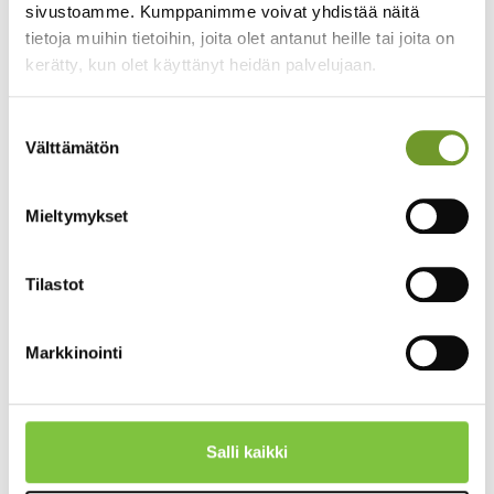
sivustoamme. Kumppanimme voivat yhdistää näitä
tietoja muihin tietoihin, joita olet antanut heille tai joita on
kerätty, kun olet käyttänyt heidän palvelujaan.
Suostumuksen
Välttämätön
valinta
Mieltymykset
New beginnings
Tilastot
The needs of our customers have changed drastically over
the years. Certain teacher-centric structures just didn’t
bend towards a more agile way to produce trainings.
Markkinointi
Due to this, we started to think about a new version of
Optima back in 2015. After brainstorming and excellent
development work we created a totally new and modern
Salli kaikki
Priima learning management system.