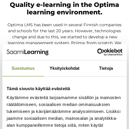
Quality e-learning in the Optima
learning environment.
Optima LMS has been used in several Finnish companies
and schools for the last 20 years. However, technologies
change and due to this, we started to develop a new
learning management system, Priima, from scratch. We
still maintain Optima and some organizations use it to this
day.
Suostumus
Yksityiskohdat
Tietoja
Check out Priima
Tämä sivusto käyttää evästeitä
Käytämme evästeitä tarjoamamme sisällön ja mainosten
räätälöimiseen, sosiaalisen median ominaisuuksien
tukemiseen ja kävijämäärämme analysoimiseen. Lisäksi
jaamme sosiaalisen median, mainosalan ja analytiikka-
alan kumppaneillemme tietoja siitä, miten käytät