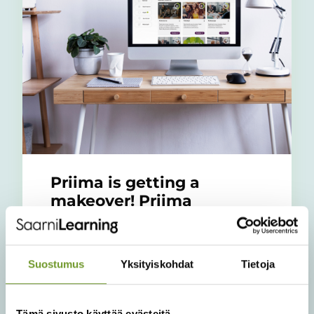
Priima is getting a
makeover! Priima
Academy Live 16.12.
Priima will be relaunched on Wednesday
14.12. at 18:00, when Priima 4.0 will be
Suostumus
Yksityiskohdat
Tietoja
released! The redesign will make Priima ...
Tämä sivusto käyttää evästeitä