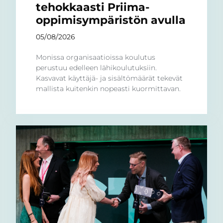
tehokkaasti Priima-
oppimisympäristön avulla
05/08/2026
Monissa organisaatioissa koulutus
perustuu edelleen lähikoulutuksiin.
Kasvavat käyttäjä- ja sisältömäärät tekevät
mallista kuitenkin nopeasti kuormittavan.