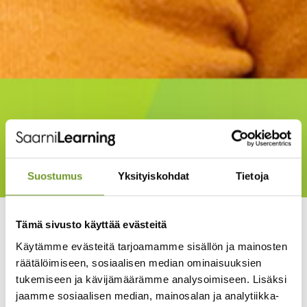
Suostumus
Yksityiskohdat
Tietoja
Katja Häkkinen on aloittanut Saarni Learningin uutena
Tämä sivusto käyttää evästeitä
myyntipäällikkönä 1.2.
Käytämme evästeitä tarjoamamme sisällön ja mainosten
Hän on työskennellyt tietojärjestelmien ratkaisumyynnissä jo
räätälöimiseen, sosiaalisen median ominaisuuksien
15 vuotta. Viimeiset vuodet Katja on start-up myynnin
tukemiseen ja kävijämäärämme analysoimiseen. Lisäksi
rakentamisen lisäksi työskennellyt julkisten hankintojen
jaamme sosiaalisen median, mainosalan ja analytiikka-
kehittämisen parissa Impaktilla.