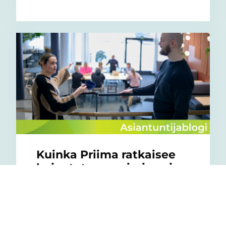
Kuinka Priima ratkaisee
hajautetun oppimisen ja
koulutusten hallinnan
haasteet?
07/05/2026