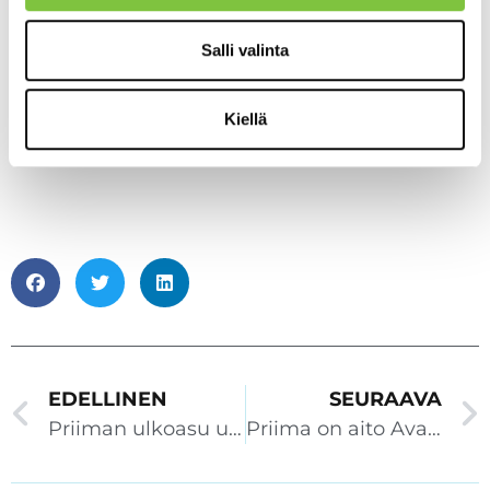
Salli valinta
Kiellä
EDELLINEN
SEURAAVA
Priiman ulkoasu uudistuu! Priima Akatemia Live 16.12.
Priima on aito Avainlippu-tuote