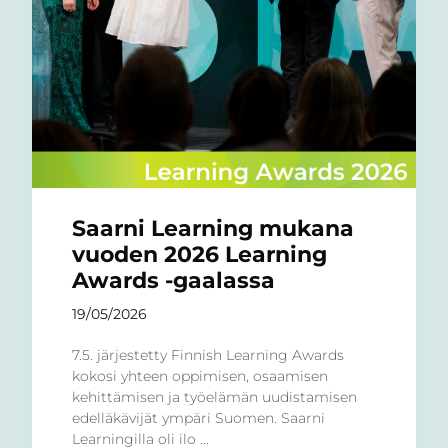
Saarni Learning mukana
vuoden 2026 Learning
Awards -gaalassa
19/05/2026
7.5. järjestetty Finnish Learning Awards
kokosi yhteen oppimisen, osaamisen
kehittämisen ja työelämän uudistamisen
edelläkävijät ympäri Suomen. Saarni
Learningilla oli ilo ...