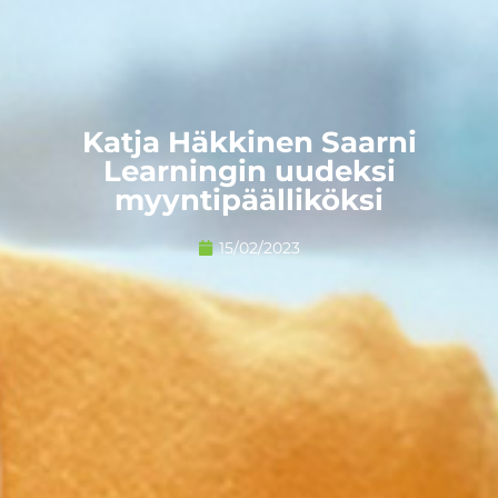
Katja Häkkinen Saarni
Learningin uudeksi
myyntipäälliköksi
15/02/2023