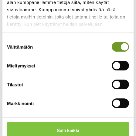
alan kumppaneillemme tietoja siitä, miten käytät
Lämpimästi tervetuloa tiimiin, Katja!
sivustoamme. Kumppanimme voivat yhdistää näitä
tietoja muihin tietoihin, joita olet antanut heille tai joita on
kerätty, kun olet käyttänyt heidän palvelujaan.
Suostumuksen
Välttämätön
valinta
Mieltymykset
Tilastot
Markkinointi
Salli kaikki