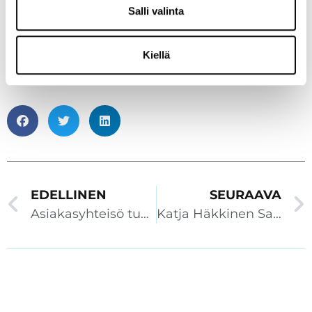
Salli valinta
Kiellä
EDELLINEN
SEURAAVA
Asiakasyhteisö tuo asiakkaiden äänen kuuluviin Priiman kehityksessä
Katja Häkkinen Saarni Learningin uudeksi myyntipäälliköksi