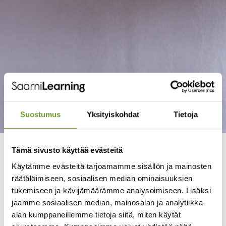
Suostumus
Yksityiskohdat
Tietoja
Priiman ulkoasu uudistuu keskiviikkona 14.12. klo 18, kun
Tämä sivusto käyttää evästeitä
Priima 4.0 julkaistaan! Uudistus lisää Priiman visuaalisuutta,
Käytämme evästeitä tarjoamamme sisällön ja mainosten
selkeyttä ja helppokäyttöisyyttä. Tule mukaan Priima
räätälöimiseen, sosiaalisen median ominaisuuksien
Akatemia Liveen perjantaina 16.12. klo 8.30-9.30 tutustumaan
tukemiseen ja kävijämäärämme analysoimiseen. Lisäksi
uudistukseen, sen taustoihin ja Priiman kehitykseen.
jaamme sosiaalisen median, mainosalan ja analytiikka-
alan kumppaneillemme tietoja siitä, miten käytät