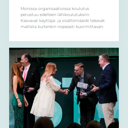
Monissa organisaatioissa koulutus
perustuu edelleen lähikoulutuksiin.
Kasvavat käyttäjä- ja sisältömäärät tekevät
mallista kuitenkin nopeasti kuormittavan.