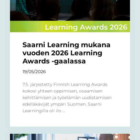
Saarni Learning mukana
vuoden 2026 Learning
Awards -gaalassa
19/05/2026
7.5. järjestetty Finnish Learning Awards
kokosi yhteen oppimisen, osaamisen
kehittämisen ja työelämän uudistamisen
edelläkävijät ympäri Suomen. Saarni
Learningilla oli ilo ...