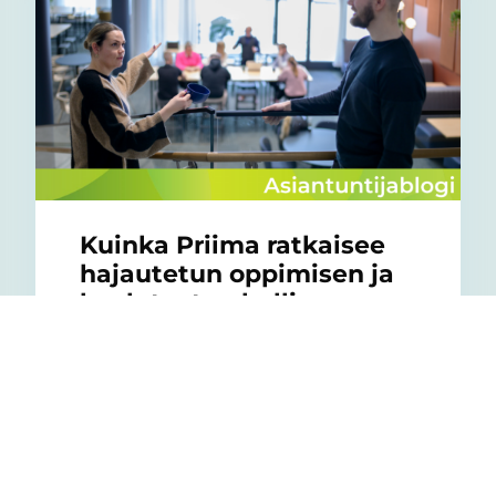
Kuinka Priima ratkaisee
hajautetun oppimisen ja
koulutusten hallinnan
haasteet?
07/05/2026
Lue, miten Priima auttaa hallitsemaan
koulutuksia sekä yhdistämään useita LMS-
järjestelmiä yhdeksi kokonaisuudeksi.