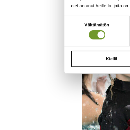
olet antanut heille tai joita o
Suostumuksen
Välttämätön
valinta
Kiellä