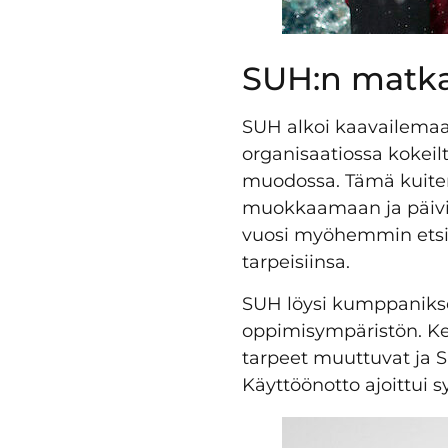
SUH:n matka
SUH alkoi kaavailema
organisaatiossa kokeilt
muodossa. Tämä kuitenk
muokkaamaan ja päivit
vuosi myöhemmin etsim
tarpeisiinsa.
SUH löysi kumppanikse
oppimisympäristön. Ke
tarpeet muuttuvat ja 
Käyttöönotto ajoittui s