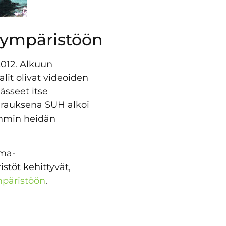
­ympäristöön
012. Alkuun
lit olivat videoiden
ässeet itse
urauksena SUH alkoi
emmin heidän
ima-
töt kehittyvät,
päristöön
.