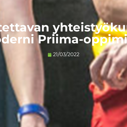
otettavan yhteistyö
moderni Priima-oppim
21/03/2022