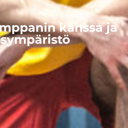
kumppanin kanssa ja
isympäristö