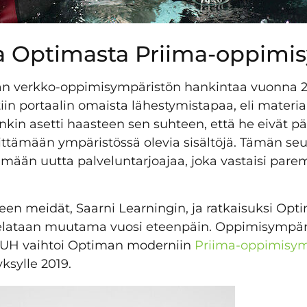
 Optimasta Priima-oppimis
an verkko-oppimisympäristön hankintaa vuonna 2
iin portaalin omaista lähestymistapaa, eli materiaa
in asetti haasteen sen suhteen, että he eivät pä
tämään ympäristössä olevia sisältöjä. Tämän se
ään uutta palveluntarjoajaa, joka vastaisi par
en meidät, Saarni Learningin, ja ratkaisuksi Opt
lataan muutama vuosi eteenpäin. Oppimisympäris
SUH vaihtoi Optiman moderniin
Priima-oppimisym
yksylle 2019.