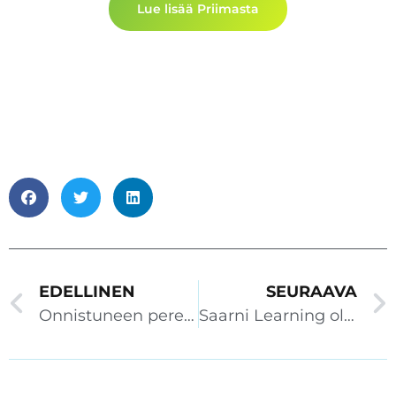
Lue lisää Priimasta
EDELLINEN
SEURAAVA
Onnistuneen perehdyttämisen vaikutus työntekijäkokemukseen ja työyhteisön tehokkuuteen
Saarni Learning oli jälleen mukana ITK 2025-konferenssissa