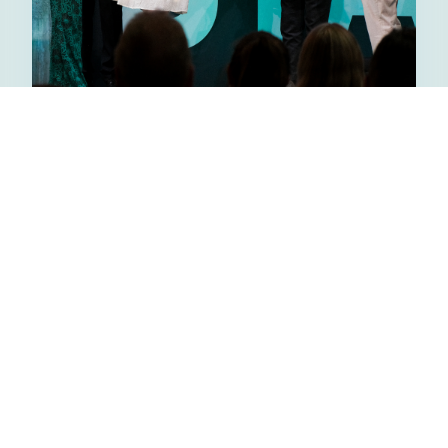
Saarni Learning mukana
vuoden 2026 Learning
Awards -gaalassa
19/05/2026
7.5. järjestetty Finnish Learning Awards
kokosi yhteen oppimisen, osaamisen
kehittämisen ja työelämän uudistamisen
edelläkävijät ympäri Suomen. Saarni
Learningilla oli ilo ...