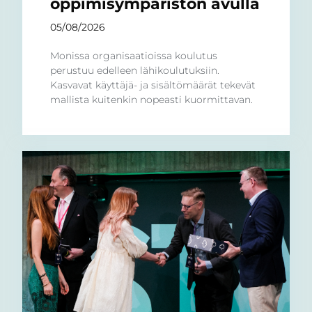
oppimisympäristön avulla
05/08/2026
Monissa organisaatioissa koulutus
perustuu edelleen lähikoulutuksiin.
Kasvavat käyttäjä- ja sisältömäärät tekevät
mallista kuitenkin nopeasti kuormittavan.