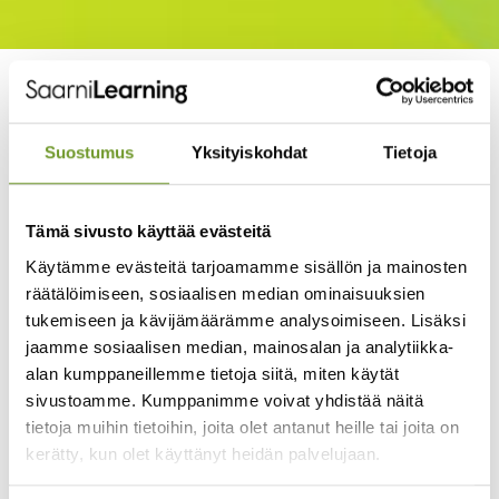
Poimi parhaat vinkit
perehdyttämiseen!
Suostumus
Yksityiskohdat
Tietoja
Haluatko tehostaa perehdytysprosessejasi ja varmistaa,
että uudet työntekijät, kumppanit ja muut
Tämä sivusto käyttää evästeitä
sidosryhmäläiset pääsevät sujuvasti alkuun?
Käytämme evästeitä tarjoamamme sisällön ja mainosten
Järjestimme 16.1.2025 webinaarin
”Tehokkaat
räätälöimiseen, sosiaalisen median ominaisuuksien
perehdytykset Priimalla”
, jossa jaoimme käytännön
tukemiseen ja kävijämäärämme analysoimiseen. Lisäksi
vinkkejä perehdyttämisen toteuttamiseen verkkokurssien
jaamme sosiaalisen median, mainosalan ja analytiikka-
avulla.
alan kumppaneillemme tietoja siitä, miten käytät
sivustoamme. Kumppanimme voivat yhdistää näitä
Webinaari piti sisällään:
tietoja muihin tietoihin, joita olet antanut heille tai joita on
kerätty, kun olet käyttänyt heidän palvelujaan.
Miten verkkoperehdytys mahdollistaa
joustavan ja