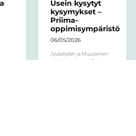
ma
Usein kysytyt
kysymykset –
Priima-
oppimisympäristö
06/05/2026
Jyväskylän ja Muuramen
työllisyysalue otti Priima-
oppimisympäristön
käyttöön työnhakijoiden
ttaa
ajasta ja paikasta
uksia
riippumattoman
eita
osaamisen kehittämiseen
eksi
ja valmennustyön tueksi.