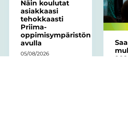
Näin koulutat
asiakkaasi
tehokkaasti
Priima-
oppimisympäristön
Saa
avulla
mu
05/08/2026
202
Awa
Monissa organisaatioissa
gaa
koulutus perustuu
edelleen lähikoulutuksiin.
19/0
Kasvavat käyttäjä- ja
sisältömäärät tekevät
7.5. j
mallista kuitenkin
Learn
nopeasti kuormittavan.
yhtee
osaam
ja ty