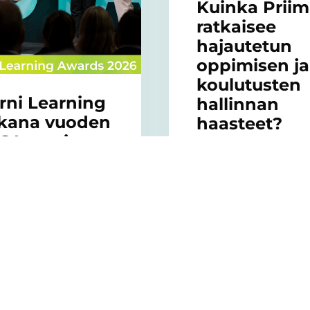
Kuinka Prii
ratkaisee
hajautetun
oppimisen ja
koulutusten
rni Learning
hallinnan
kana vuoden
haasteet?
6 Learning
07/05/2026
rds -
lassa
Lue, miten Priima au
hallitsemaan koulut
5/2026
sekä yhdistämään us
LMS-järjestelmiä yhd
ärjestetty Finnish
kokonaisuudeksi.
ing Awards kokosi
n oppimisen,
isen kehittämisen
öelämän