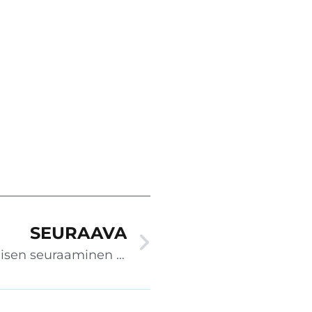
SEURAAVA
Inex Partners Oy: Osaamisen seuraaminen helpottui ja manuaalinen työ väheni modernilla Priimalla