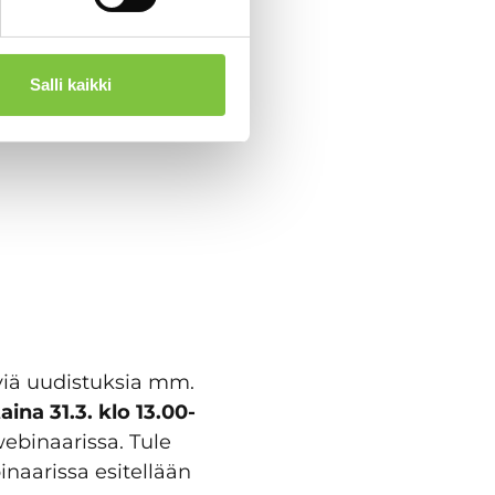
Salli kaikki
äviä uudistuksia mm.
aina 31.3. klo 13.00-
ebinaarissa. Tule
naarissa esitellään