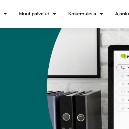
a
Muut palvelut
Kokemuksia
Ajank