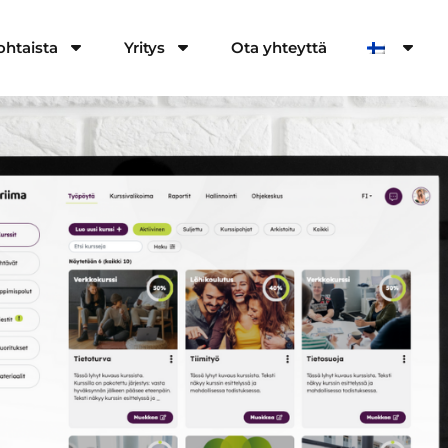
ohtaista
Yritys
Ota yhteyttä