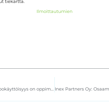
 tiekartta.
Ilmoittautumien
Sukeltajaliitto: Helppokäyttöisyys on oppimisympäristön tärkein ominaisuus seuratoiminnassa