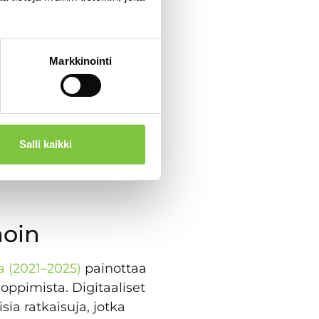
tegian
Markkinointi
ykyä oppia jatkuvasti ja
saamisalueita, myös
t oppimisympäristöt
Salli kaikki
 toteutus ja seuranta
noin
a (2021–2025)
painottaa
 oppimista. Digitaaliset
sia ratkaisuja, jotka