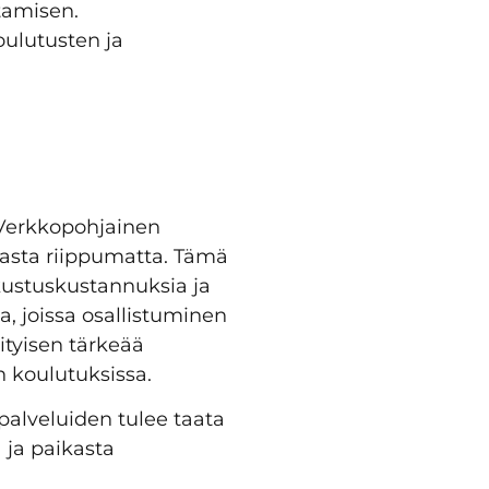
tamisen.
oulutusten ja
 Verkkopohjainen
kasta riippumatta. Tämä
kustuskustannuksia ja
a, joissa osallistuminen
ityisen tärkeää
en koulutuksissa.
palveluiden tulee taata
 ja paikasta