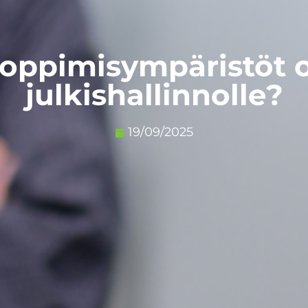
t oppimisympäristöt 
julkishallinnolle?
19/09/2025