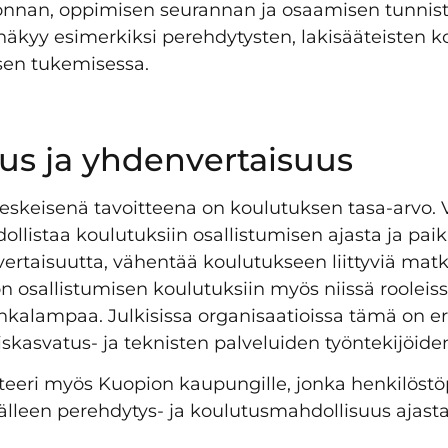
jonnan, oppimisen seurannan ja osaamisen tunnis
näkyy esimerkiksi perehdytysten, lakisääteisten k
sen tukemisessa.
us ja yhdenvertaisuus
keskeisenä tavoitteena on koulutuksen tasa-arvo.
listaa koulutuksiin osallistumisen ajasta ja pai
vertaisuutta, vähentää koulutukseen liittyviä mat
 osallistumisen koulutuksiin myös niissä rooleiss
ankalampaa. Julkisissa organisaatioissa tämä on er
iskasvatus- ja teknisten palveluiden työntekijöid
iteeri myös Kuopion kaupungille, jonka henkilöstö
älleen perehdytys- ja koulutusmahdollisuus ajasta