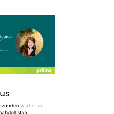
uus
imivuuden vaatimus.
mahdollistaa