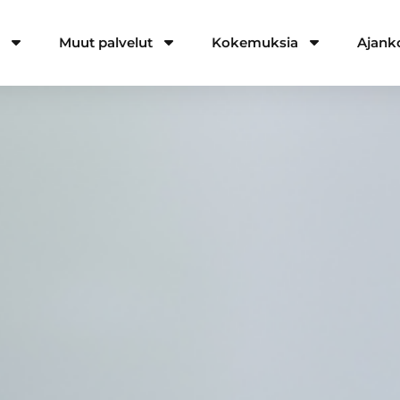
a
Muut palvelut
Kokemuksia
Ajank