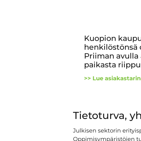
Kuopion kaupu
henkilöstönsä
Priiman avulla 
paikasta riipp
>> Lue asiakastarin
Tietoturva, 
Julkisen sektorin erityi
Oppimisympäristöjen tu