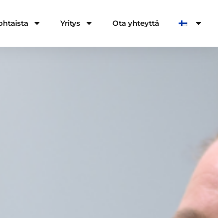
ohtaista
Yritys
Ota yhteyttä