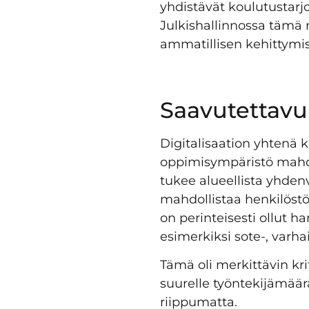
yhdistävät koulutustar
Julkishallinnossa tämä 
ammatillisen kehittymi
Saavutettavu
Digitalisaation yhtenä 
oppimisympäristö mahdol
tukee alueellista yhden
mahdollistaa henkilöstön
on perinteisesti ollut h
esimerkiksi sote-, varha
Tämä oli merkittävin kr
suurelle työntekijämäär
riippumatta.