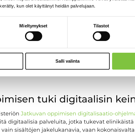
n kerätty, kun olet käyttänyt heidän palvelujaan.
 myös julkishallinnon stra
Mieltymykset
Tilastot
illa, julkisen hallinnon uudistuminen edellyttää k
i. Tähän liittyy tarve kehittää paitsi yksittäisiä o
johtaa oppimista kokonaisvaltaisesti. Digitaalise
Salli valinta
arjoamalla alustan, jossa koulutusten suunnittelu,
a dokumentoidusti.
misen tuki digitaalisin kei
isteriön
Jatkuvan oppimisen digitalisaatio-ohjelm
tä digitaalisia palveluita, jotka tukevat elinikäistä
 vain sisältöjen jakelukanavia, vaan kokonaisvaltai