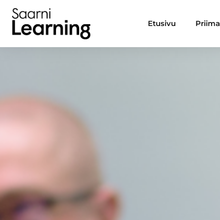
Etusivu
Priim