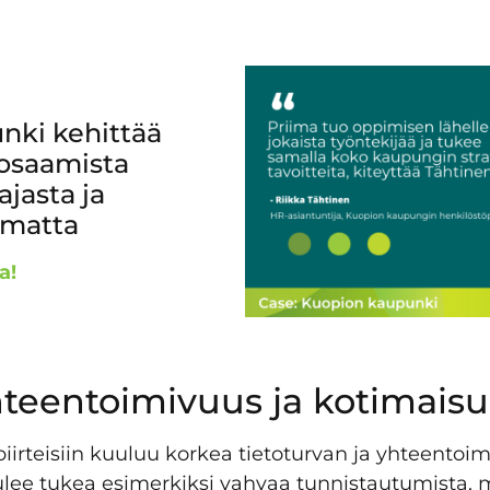
nki kehittää
 osaamista
ajasta ja
umatta
a!
yhteentoimivuus ja kotimais
spiirteisiin kuuluu korkea tietoturvan ja yhteento
lee tukea esimerkiksi vahvaa tunnistautumista, 