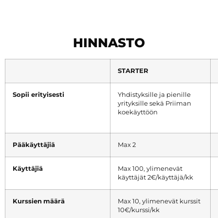
HINNASTO
STARTER
Sopii erityisesti
Yhdistyksille ja pienille
yrityksille sekä Priiman
koekäyttöön
Pääkäyttäjiä
Max 2
Käyttäjiä
Max 100, ylimenevät
käyttäjät 2€/käyttäjä/kk
Kurssien
määrä
Max 10, ylimenevät kurssit
10€/kurssi/kk