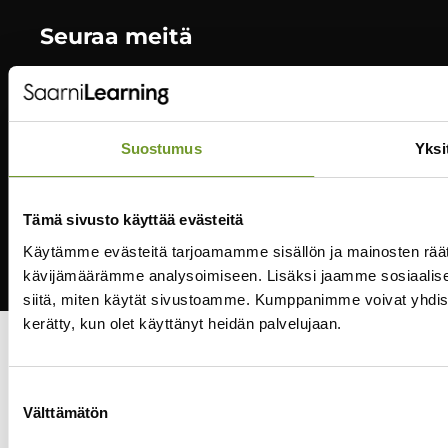
Seuraa meitä
Suostumus
Yksi
Tietosuojaseloste
Usein kysytyt kysymykset / FAQ
Tämä sivusto käyttää evästeitä
Käytämme evästeitä tarjoamamme sisällön ja mainosten räät
kävijämäärämme analysoimiseen. Lisäksi jaamme sosiaalisen
siitä, miten käytät sivustoamme. Kumppanimme voivat yhdistää nä
kerätty, kun olet käyttänyt heidän palvelujaan.
Suostumuksen
Välttämätön
valinta