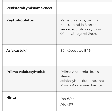
Rekisteröitymislomakkeet
1
Käyttökoulutus
Palvelun avaus, tunnin
konsultointi ja Starter
verkkokoulutus käyttöön
90 päivän ajaksi, 390€
Asiakastuki
Sähköpostitse 8-16
Priima Asiakasyhteisö
Priima Akatemia -kurssit,
yleiset
asiakasyhteisötapahtumat
Priima Akatemian kautta
Hinta
299 €/kk
Alv 0%