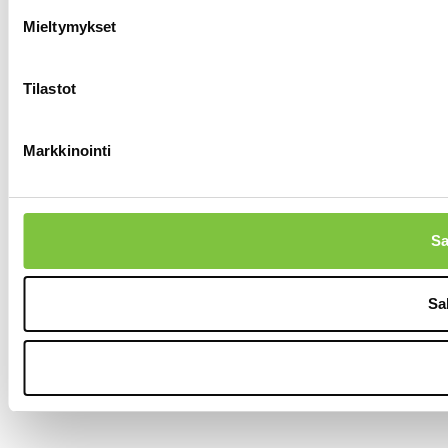
Mieltymykset
Tilastot
Markkinointi
Sa
Sal