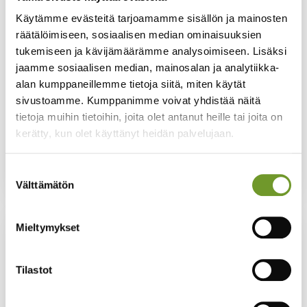
the case of the Diving
Käytämme evästeitä tarjoamamme sisällön ja mainosten
Association
räätälöimiseen, sosiaalisen median ominaisuuksien
tukemiseen ja kävijämäärämme analysoimiseen. Lisäksi
Mika Rautiainen, Head of Training at the Diving
jaamme sosiaalisen median, mainosalan ja analytiikka-
Association, believes that Priima is a functional
alan kumppaneillemme tietoja siitä, miten käytät
and practical solution for the content provider,
sivustoamme. Kumppanimme voivat yhdistää näitä
the training provider and the learner.
tietoja muihin tietoihin, joita olet antanut heille tai joita on
kerätty, kun olet käyttänyt heidän palvelujaan.
Read more
Suostumuksen
Välttämätön
valinta
Mieltymykset
Tilastot