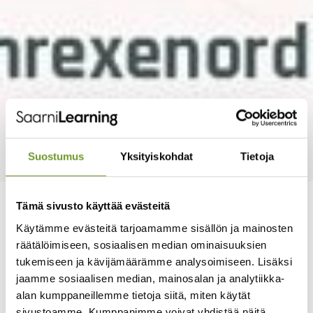
Suostumus
Yksityiskohdat
Tietoja
Tämä sivusto käyttää evästeitä
HR Executive Nordic virtual event
Käytämme evästeitä tarjoamamme sisällön ja mainosten
Discendum is participating as a partner
HR Executive
räätälöimiseen, sosiaalisen median ominaisuuksien
Nordic virtual event on 26th of January 2022
.
tukemiseen ja kävijämäärämme analysoimiseen. Lisäksi
jaamme sosiaalisen median, mainosalan ja analytiikka-
This year the main theme is The New Way Forward. Event is
alan kumppaneillemme tietoja siitä, miten käytät
mainly in English. Agenda covers widely different HR areas
sivustoamme. Kumppanimme voivat yhdistää näitä
including interesting keynotes and discussions. Agenda is